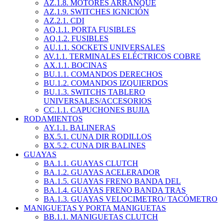
AZ.1.8. MOTORES ARRANQUE
AZ.1.9. SWITCHES IGNICIÓN
AZ.2.1. CDI
AQ.1.1. PORTA FUSIBLES
AQ.1.2. FUSIBLES
AU.1.1. SOCKETS UNIVERSALES
AV.1.1. TERMINALES ELÉCTRICOS COBRE
AX.1.1. BOCINAS
BU.1.1. COMANDOS DERECHOS
BU.1.2. COMANDOS IZQUIERDOS
BU.1.3. SWITCHS TABLERO
UNIVERSALES/ACCESORIOS
CC.1.1. CAPUCHONES BUJIA
RODAMIENTOS
AY.1.1. BALINERAS
BX.5.1. CUNA DIR RODILLOS
BX.5.2. CUNA DIR BALINES
GUAYAS
BA.1.1. GUAYAS CLUTCH
BA.1.2. GUAYAS ACELERADOR
BA.1.5. GUAYAS FRENO BANDA DEL
BA.1.4. GUAYAS FRENO BANDA TRAS
BA.1.3. GUAYAS VELOCIMETRO/ TACÓMETRO
MANIGUETAS Y PORTA MANIGUETAS
BB.1.1. MANIGUETAS CLUTCH