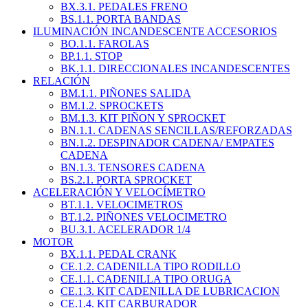
BX.3.1. PEDALES FRENO
BS.1.1. PORTA BANDAS
ILUMINACIÓN INCANDESCENTE ACCESORIOS
BO.1.1. FAROLAS
BP.1.1. STOP
BK.1.1. DIRECCIONALES INCANDESCENTES
RELACIÓN
BM.1.1. PIÑONES SALIDA
BM.1.2. SPROCKETS
BM.1.3. KIT PIÑON Y SPROCKET
BN.1.1. CADENAS SENCILLAS/REFORZADAS
BN.1.2. DESPINADOR CADENA/ EMPATES
CADENA
BN.1.3. TENSORES CADENA
BS.2.1. PORTA SPROCKET
ACELERACIÓN Y VELOCÍMETRO
BT.1.1. VELOCIMETROS
BT.1.2. PIÑONES VELOCIMETRO
BU.3.1. ACELERADOR 1/4
MOTOR
BX.1.1. PEDAL CRANK
CE.1.2. CADENILLA TIPO RODILLO
CE.1.1. CADENILLA TIPO ORUGA
CE.1.3. KIT CADENILLA DE LUBRICACION
CE.1.4. KIT CARBURADOR