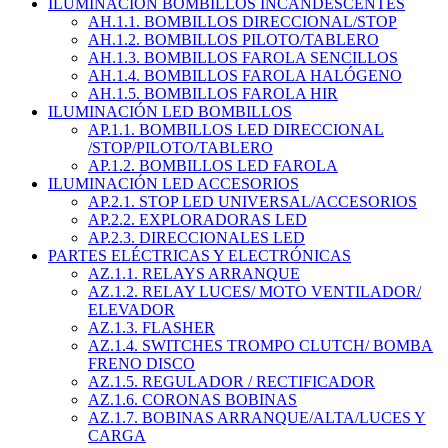
ILUMINACIÓN BOMBILLOS INCANDESCENTES
AH.1.1. BOMBILLOS DIRECCIONAL/STOP
AH.1.2. BOMBILLOS PILOTO/TABLERO
AH.1.3. BOMBILLOS FAROLA SENCILLOS
AH.1.4. BOMBILLOS FAROLA HALÓGENO
AH.1.5. BOMBILLOS FAROLA HIR
ILUMINACIÓN LED BOMBILLOS
AP.1.1. BOMBILLOS LED DIRECCIONAL
/STOP/PILOTO/TABLERO
AP.1.2. BOMBILLOS LED FAROLA
ILUMINACIÓN LED ACCESORIOS
AP.2.1. STOP LED UNIVERSAL/ACCESORIOS
AP.2.2. EXPLORADORAS LED
AP.2.3. DIRECCIONALES LED
PARTES ELÉCTRICAS Y ELECTRÓNICAS
AZ.1.1. RELAYS ARRANQUE
AZ.1.2. RELAY LUCES/ MOTO VENTILADOR/
ELEVADOR
AZ.1.3. FLASHER
AZ.1.4. SWITCHES TROMPO CLUTCH/ BOMBA
FRENO DISCO
AZ.1.5. REGULADOR / RECTIFICADOR
AZ.1.6. CORONAS BOBINAS
AZ.1.7. BOBINAS ARRANQUE/ALTA/LUCES Y
CARGA