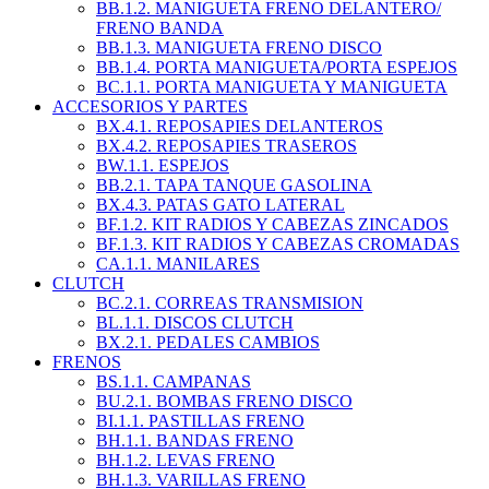
BB.1.2. MANIGUETA FRENO DELANTERO/
FRENO BANDA
BB.1.3. MANIGUETA FRENO DISCO
BB.1.4. PORTA MANIGUETA/PORTA ESPEJOS
BC.1.1. PORTA MANIGUETA Y MANIGUETA
ACCESORIOS Y PARTES
BX.4.1. REPOSAPIES DELANTEROS
BX.4.2. REPOSAPIES TRASEROS
BW.1.1. ESPEJOS
BB.2.1. TAPA TANQUE GASOLINA
BX.4.3. PATAS GATO LATERAL
BF.1.2. KIT RADIOS Y CABEZAS ZINCADOS
BF.1.3. KIT RADIOS Y CABEZAS CROMADAS
CA.1.1. MANILARES
CLUTCH
BC.2.1. CORREAS TRANSMISION
BL.1.1. DISCOS CLUTCH
BX.2.1. PEDALES CAMBIOS
FRENOS
BS.1.1. CAMPANAS
BU.2.1. BOMBAS FRENO DISCO
BI.1.1. PASTILLAS FRENO
BH.1.1. BANDAS FRENO
BH.1.2. LEVAS FRENO
BH.1.3. VARILLAS FRENO