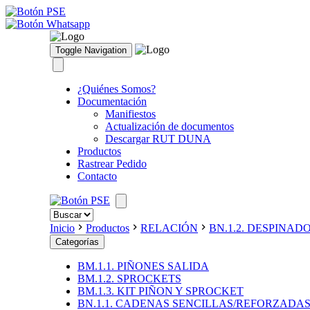
Toggle Navigation
¿Quiénes Somos?
Documentación
Manifiestos
Actualización de documentos
Descargar RUT DUNA
Productos
Rastrear Pedido
Contacto
Inicio
Productos
RELACIÓN
BN.1.2. DESPINA
Categorías
BM.1.1. PIÑONES SALIDA
BM.1.2. SPROCKETS
BM.1.3. KIT PIÑON Y SPROCKET
BN.1.1. CADENAS SENCILLAS/REFORZADA