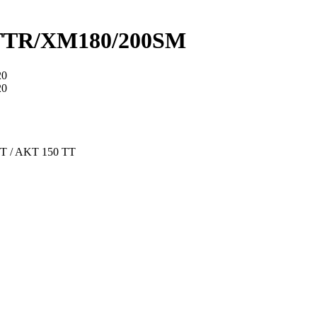
TTR/XM180/200SM
20
20
T / AKT 150 TT